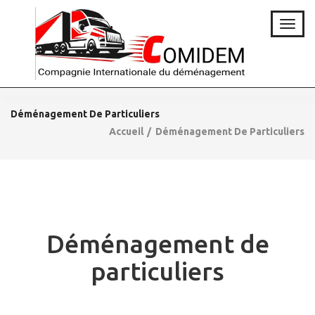
T
o
g
g
l
e
n
Déménagement De Particuliers
a
Accueil
Déménagement De Particuliers
v
i
g
a
t
i
o
Déménagement de
n
particuliers